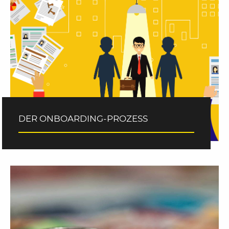
DER ONBOARDING-PROZESS