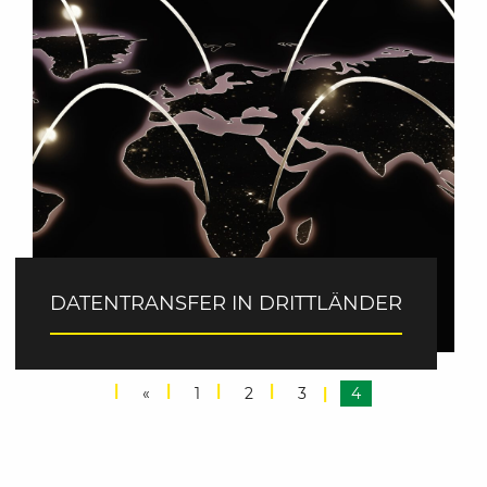
DATENTRANSFER IN DRITTLÄNDER
«
1
2
3
4