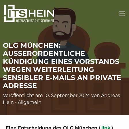
OLG MÜNCHEN:
AUSSERORDENTLICHE K
ÜNDIGUNG EINES VORSTANDS W
EGEN WEITERLEITUNG S
ENSIBLER E-MAILS AN PRIVATE A
DRESSE
Veröffentlicht am 10. September 2024 von
Andreas
Hein
-
Allgemein
Eine Entscheidung des OLG München (
link
)